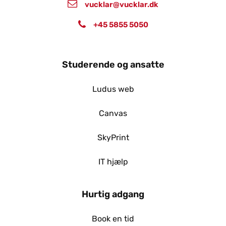
vucklar@vucklar.dk
+45 5855 5050
Studerende og ansatte
Ludus web
Canvas
SkyPrint
IT hjælp
Hurtig adgang
Book en tid