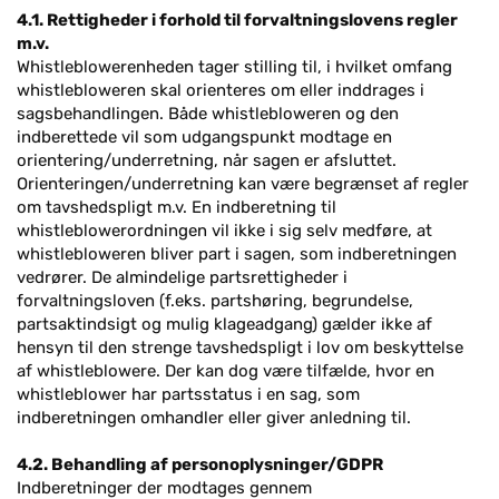
4.1. Rettigheder i forhold til forvaltningslovens regler
m.v.
Whistleblowerenheden tager stilling til, i hvilket omfang
whistlebloweren skal orienteres om eller inddrages i
sagsbehandlingen. Både whistlebloweren og den
indberettede vil som udgangspunkt modtage en
orientering/underretning, når sagen er afsluttet.
Orienteringen/underretning kan være begrænset af regler
om tavshedspligt m.v. En indberetning til
whistleblowerordningen vil ikke i sig selv medføre, at
whistlebloweren bliver part i sagen, som indberetningen
vedrører. De almindelige partsrettigheder i
forvaltningsloven (f.eks. partshøring, begrundelse,
partsaktindsigt og mulig klageadgang) gælder ikke af
hensyn til den strenge tavshedspligt i lov om beskyttelse
af whistleblowere. Der kan dog være tilfælde, hvor en
whistleblower har partsstatus i en sag, som
indberetningen omhandler eller giver anledning til.
4.2. Behandling af personoplysninger/GDPR
Indberetninger der modtages gennem