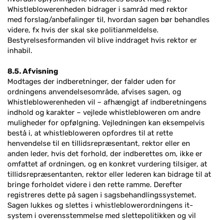
Whistleblowerenheden bidrager i samråd med rektor
med forslag/anbefalinger til, hvordan sagen bør behandles
videre, fx hvis der skal ske politianmeldelse.
Bestyrelsesformanden vil blive inddraget hvis rektor er
inhabil.
8.5. Afvisning
Modtages der indberetninger, der falder uden for
ordningens anvendelsesområde, afvises sagen, og
Whistleblowerenheden vil – afhængigt af indberetningens
indhold og karakter – vejlede whistlebloweren om andre
muligheder for opfølgning. Vejledningen kan eksempelvis
bestå i, at whistlebloweren opfordres til at rette
henvendelse til en tillidsrepræsentant, rektor eller en
anden leder, hvis det forhold, der indberettes om, ikke er
omfattet af ordningen, og en konkret vurdering tilsiger, at
tillidsrepræsentanten, rektor eller lederen kan bidrage til at
bringe forholdet videre i den rette ramme. Derefter
registreres dette på sagen i sagsbehandlingssystemet.
Sagen lukkes og slettes i whistleblowerordningens it-
system i overensstemmelse med slettepolitikken og vil