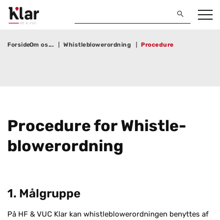
Forside
Om os
Whistleblowerordning
Procedure
Pro­ce­du­re for Whi­st­le­
blower­ord­ning
1. Målgruppe
På HF & VUC Klar kan whistleblowerordningen benyttes af