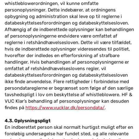
whistleblowerordningen, vil kunne omfatte
personoplysninger. Dette indebærer, at ordningens
opbygning og administration skal leve op til reglerne i
databeskyttelsesforordningen og databeskyttelsesloven.
Afhængig af de indberettede oplysninger kan behandlingen
af personoplysningerne endvidere være omfattet af
reglerne i retshåndhævelsesloven. Dette vil være tilfældet,
hvis de indberettede oplysninger videresendes til politiet,
hvorefter der indledes en efterforskning af strafbare
handlinger. Hvis behandlingen af personoplysningerne er
omfattet af retshåndhævelseslovens regler, vil
databeskyttelsesforordningen og databeskyttelsesloven
ikke finde anvendelse. Flere rettigheder i forbindelse med
persondatareglerne er begrænset som følge af den særlige
tavshedspligt i lov om beskyttelse af whistleblowere. HF &
VUC Klar’s behandling af personoplysninger kan desuden
findes på
https://www.vucklar.dk/persondata/
.
4.3. Oplysningspligt
En indberettet person skal normalt hurtigst muligt efter en
foreløbig undersøgelse har fundet sted, og alle relevante