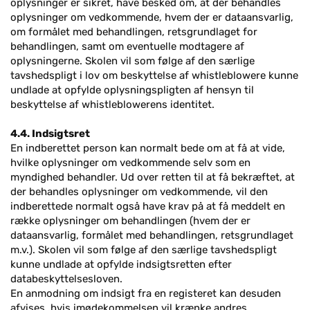
oplysninger er sikret, have besked om, at der behandles
oplysninger om vedkommende, hvem der er dataansvarlig,
om formålet med behandlingen, retsgrundlaget for
behandlingen, samt om eventuelle modtagere af
oplysningerne. Skolen vil som følge af den særlige
tavshedspligt i lov om beskyttelse af whistleblowere kunne
undlade at opfylde oplysningspligten af hensyn til
beskyttelse af whistleblowerens identitet.
4.4. Indsigtsret
En indberettet person kan normalt bede om at få at vide,
hvilke oplysninger om vedkommende selv som en
myndighed behandler. Ud over retten til at få bekræftet, at
der behandles oplysninger om vedkommende, vil den
indberettede normalt også have krav på at få meddelt en
række oplysninger om behandlingen (hvem der er
dataansvarlig, formålet med behandlingen, retsgrundlaget
m.v.). Skolen vil som følge af den særlige tavshedspligt
kunne undlade at opfylde indsigtsretten efter
databeskyttelsesloven.
En anmodning om indsigt fra en registeret kan desuden
afvises, hvis imødekommelsen vil krænke andres