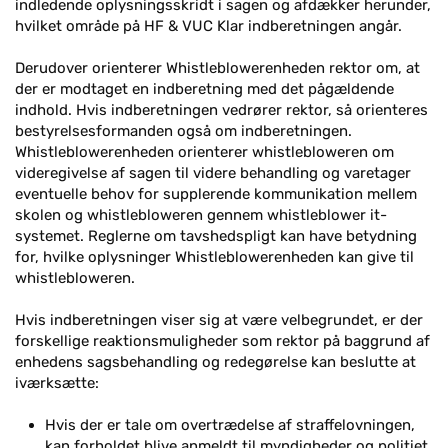
indledende oplysningsskridt i sagen og afdækker herunder,
hvilket område på HF & VUC Klar indberetningen angår.
Derudover orienterer Whistleblowerenheden rektor om, at
der er modtaget en indberetning med det pågældende
indhold. Hvis indberetningen vedrører rektor, så orienteres
bestyrelsesformanden også om indberetningen.
Whistleblowerenheden orienterer whistlebloweren om
videregivelse af sagen til videre behandling og varetager
eventuelle behov for supplerende kommunikation mellem
skolen og whistlebloweren gennem whistleblower it-
systemet. Reglerne om tavshedspligt kan have betydning
for, hvilke oplysninger Whistleblowerenheden kan give til
whistlebloweren.
Hvis indberetningen viser sig at være velbegrundet, er der
forskellige reaktionsmuligheder som rektor på baggrund af
enhedens sagsbehandling og redegørelse kan beslutte at
iværksætte:
Hvis der er tale om overtrædelse af straffelovningen,
kan forholdet blive anmeldt til myndigheder og politiet.