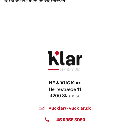
forbindelse med censorbrevet.
HF & VUC Klar
Herrestræde 11
4200 Slagelse
vucklar@vucklar.dk
+45 5855 5050