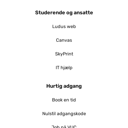
Studerende og ansatte
Ludus web
Canvas
SkyPrint
IT hjælp
Hurtig adgang
Book en tid
Nulstil adgangskode
Job på VUC