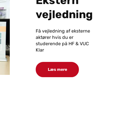
Ek­stern
vej­led­ning
Få vejledning af eksterne
aktører hvis du er
studerende på HF & VUC
Klar
Læs mere