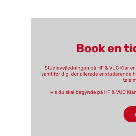
Book en tid
Studievejledningen på HF & VUC Klar e
samt for dig, der allerede er studerende ho
tale 
Hvis du skal begynde på HF & VUC Klar t