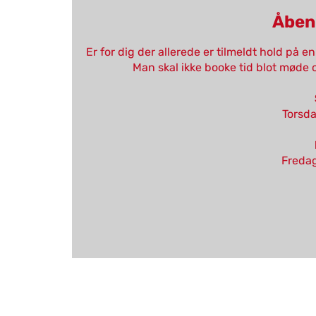
Åben
Er for dig der allerede er tilmeldt hold på e
Man skal ikke booke tid blot møde 
Torsd
Fredag