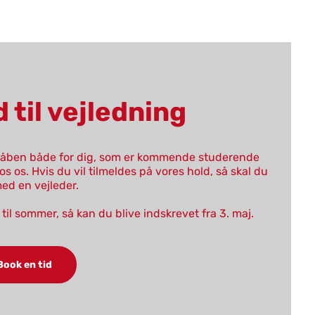
 til vej­led­ning
r åben både for dig, som er kommende studerende
s os. Hvis du vil tilmeldes på vores hold, så skal du
med en vejleder.
il sommer, så kan du blive indskrevet fra 3. maj.
Book en tid