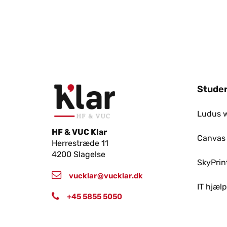
Studer
Ludus 
HF & VUC Klar
Canvas
Herrestræde 11
4200 Slagelse
SkyPrin
vucklar@vucklar.dk
IT hjæl
+45 5855 5050