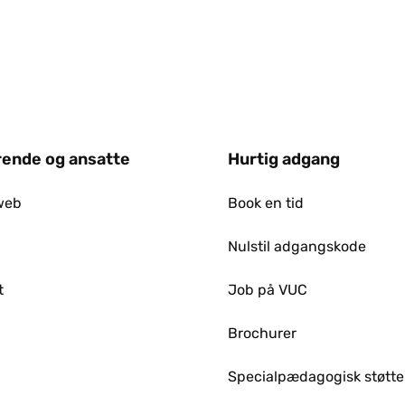
ende og ansatte
Hurtig adgang
web
Book en tid
Nulstil adgangskode
t
Job på VUC
p
Brochurer
Specialpædagogisk støtte