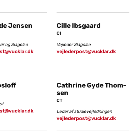
de Jen­sen
Cille Ibs­gaard
CI
sør og Slagelse
Vejleder Slagelse
st@vucklar.dk
vejlederpost@vucklar.dk
slo­ff
Cat­hri­ne Gyde Thom­
sen
CT
ut
st@vucklar.dk
Leder af studievejledningen
vejlederpost@vucklar.dk