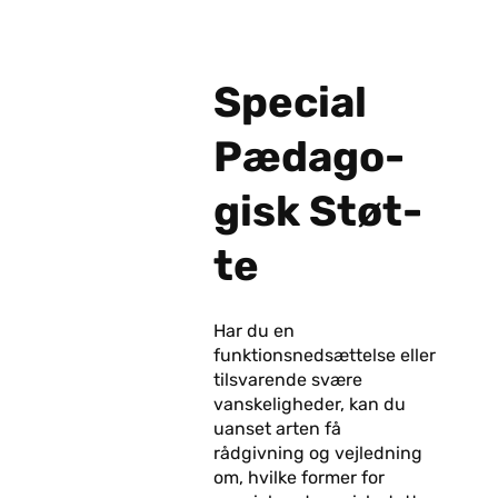
Spe­ci­al
Pæ­da­go­
gisk Støt­
te
Har du en
funktionsnedsættelse eller
tilsvarende svære
vanskeligheder, kan du
uanset arten få
rådgivning og vejledning
om, hvilke former for