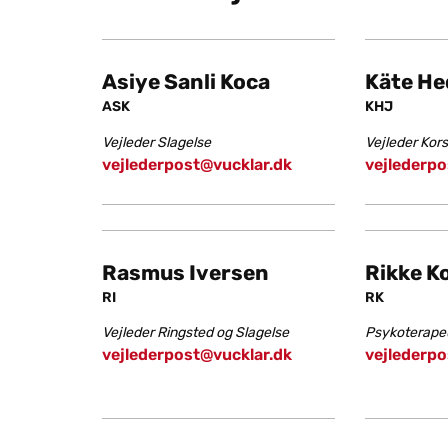
Asiye Sanli Koca
Käte He
ASK
KHJ
Vejleder Slagelse
Vejleder Kor
vejlederpost@vucklar.dk
vejlederpo
Ras­mus Iver­sen
Rikke Ko
RI
RK
Vejleder Ringsted og Slagelse
Psykoterape
vejlederpost@vucklar.dk
vejlederpo