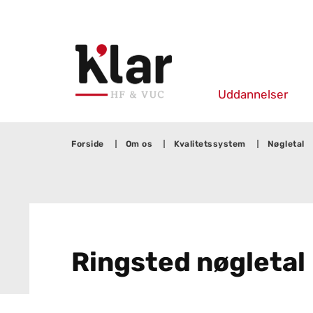
Uddannelser
Forside
Om os
Kvalitetssystem
Nøgletal
Ring­s­ted nøg­le­tal