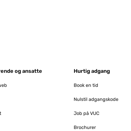
ende og ansatte
Hurtig adgang
web
Book en tid
Nulstil adgangskode
t
Job på VUC
p
Brochurer