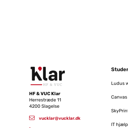
Studer
Ludus 
HF & VUC Klar
Canvas
Herrestræde 11
4200 Slagelse
SkyPrin
vucklar@vucklar.dk
IT hjæl