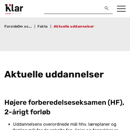
Forside
Om os
Fakta
Aktuelle uddannelser
Ak­tu­el­le ud­dan­nel­ser
Højere forberedelseseksamen (HF),
2-årigt forløb
Uddannelsens overordnede mål hhv. læreplaner og