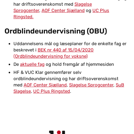
har driftsoverenskomst med
Slagelse
Sprogcenter
,
AOF Center Sjælland
og
UC Plus
Ringsted.
Ordblindeundervisning (OBU)
Uddannelsens mål og læseplaner for de enkelte fag er
beskrevet i
BEK nr 440 af 15/04/2020
(Ordblindeundervisning for voksne)
De
aktuelle fag
og hold fremgår af hjemmesiden
HF & VUC Klar gennemfører selv
ordblindeundervisning og har driftsoverenskomst
med
AOF Center Sjælland
,
Slagelse Sprogcenter
,
SuB
Slagelse
,
UC Plus Ringsted
.