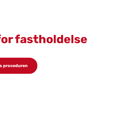
for fast­hol­del­se
s proceduren