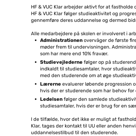
HF & VUC Klar arbejder aktivt for at fasthold
HF & VUC Klar følger studieaktivitet og progre
gennemføre deres uddannelse og dermed bidrag
Alle medarbejdere på skolen er involveret i ar
Administrationen
overvåger de første fir
møder frem til undervisningen. Administra
som har mere end 10% fravær.
Studievejlederne
følger op på studerend
indkaldt til studiesamtaler, hvor studieak
med den studerende om at øge studieaktiv
Lærerne
evaluerer løbende progression og 
hvis der er studerende som har behov for 
Ledelsen
følger den samlede studieaktivit
studiesamtaler, hvis der er brug for en sæ
I de tilfælde, hvor det ikke er muligt at fast
Klar, tages der kontakt til UU eller anden he
uddannelsestilbud til den studerende.