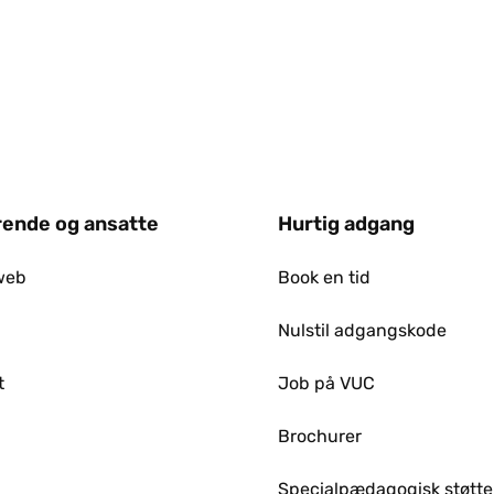
ende og ansatte
Hurtig adgang
web
Book en tid
Nulstil adgangskode
t
Job på VUC
p
Brochurer
Specialpædagogisk støtte