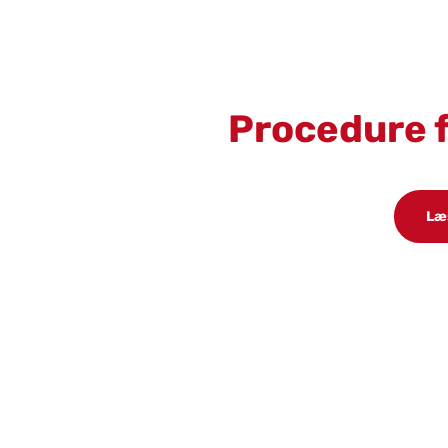
Pro­ce­du­re 
Læ