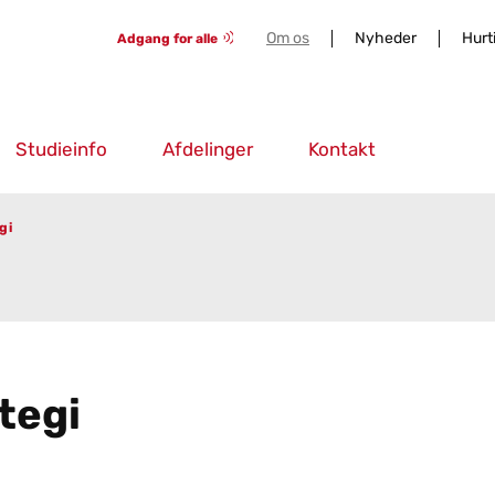
Om os
Nyheder
Hurt
Adgang for alle
Studieinfo
Afdelinger
Kontakt
gi
te­gi