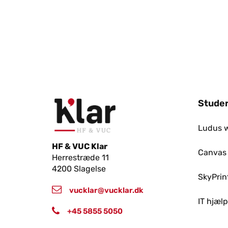
Studer
Ludus 
HF & VUC Klar
Canvas
Herrestræde 11
4200 Slagelse
SkyPrin
vucklar@vucklar.dk
IT hjæl
+45 5855 5050