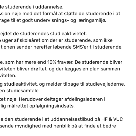
e de studerende i uddannelse.
ssion nøje med det formål at støtte de studerende i at
e til et godt undervisnings- og læringsmiljø.
bejdet de studerendes studieaktivietet.
e uger af skoleåret om der er studerende, som ikke
tionen sender herefter løbende SMS’er til studerende,
e, som har mere end 10% fravær. De studerende bliver
tiviteten bliver drøftet, og der lægges en plan sammen
iteten.
studieaktivitet, og melder tilbage til studievejlederne,
en studiesamtale.
et nøje. Herudover deltager afdelingslederen i
rlig målrettet opfølgningsindsats.
holde den studerende i et uddannelsestilbud på HF & VUC
nvisende myndighed med henblik på at finde et bedre