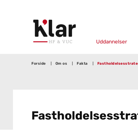
Uddannelser
Forside
Om os
Fakta
Fastholdelsesstrate
Fast­hol­del­ses­stra­