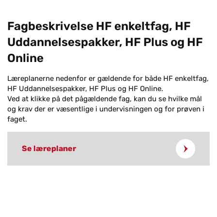
Dansk A
Fagbeskrivelse HF enkeltfag, HF
Engelsk B
Matematik C
Uddannelsespakker, HF Plus og HF
Matematik B
Online
Naturvidenskabelig faggruppe
: biologi C,
geografi C og kemi C
Kultur-samfundsfaggruppen
: historie B,
Læreplanerne nedenfor er gældende for både HF enkeltfag,
religion C og samfundsfag C
HF Uddannelsespakker, HF Plus og HF Online.
Naturgeografi B
Ved at klikke på det pågældende fag, kan du se hvilke mål
og krav der er væsentlige i undervisningen og for prøven i
Biologi B
faget.
Fysik C
Fysik B
Kemi B
Se læreplaner
Idræt C
Billedkunst C
Drama C
Billedkunst C
Drama B
Biologi B
Mediefag C
Biologi C
Programmering C
Dans C
Psykologi C