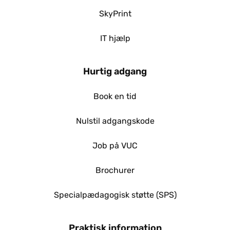
Matematik C
SkyPrint
Mediefag C
Naturgeografi B
Psykologi B
IT hjælp
Psykologi C
Religion B
Hurtig adgang
Religion C
Samfundsfag B
Samfundsfag C
Book en tid
Tyrkisk B
Tysk B
Nulstil adgangskode
Tysk C
Job på VUC
Eksamensprojekt
Større Skriftlig Opgave
Brochurer
Specialpædagogisk støtte (SPS)
Praktisk information