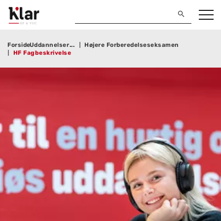
Forside
Uddannelser
Højere Forberedelseseksamen
HF Fagbeskrivelse