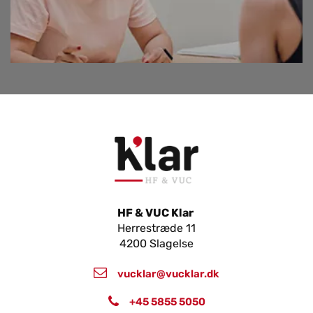
HF & VUC Klar
Herrestræde 11
4200 Slagelse
vucklar@vucklar.dk
+45 5855 5050