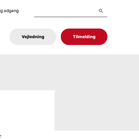
ig adgang
Vejledning
Tilmelding
r