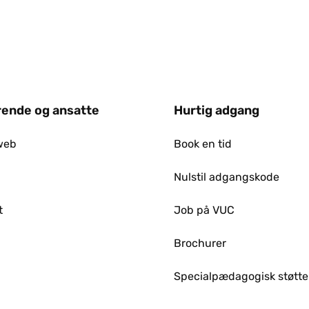
ende og ansatte
Hurtig adgang
web
Book en tid
Nulstil adgangskode
t
Job på VUC
p
Brochurer
Specialpædagogisk støtte