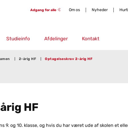
Om os
Nyheder
Hurt
Adgang for alle
Studieinfo
Afdelinger
Kontakt
samen
2-årig HF
Optagelseskrav 2-årig HF
-årig HF
s 9. og 10. klasse, og hvis du har været ude af skolen et elle