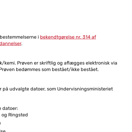
f bestemmelserne i
bekendtgørelse nr. 314 af
dannelser
.
k/kemi. Prøven er skriftlig og aflægges elektronisk via
er. Prøven bedømmes som bestået/ikke bestået.
er på udvalgte datoer, som Undervisningsministeriet
 datoer:
e og Ringsted
e
lse