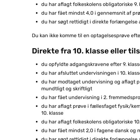
du har aflagt folkeskolens obligatoriske 9
du har fået mindst 4,0 i gennemsnit af prø
du har søgt rettidigt i direkte forlængelse a
Du kan ikke komme til en optagelsesprøve efter
Direkte fra 10. klasse eller 
du opfyldte adgangskravene efter 9. klass
du har afsluttet undervisningen i 10. klass
du har modtaget undervisning og aflagt p
mundtligt og skriftligt
du har fået undervisning i 2. fremmedsprog
du har aflagt prøve i fællesfaget fysik/kemi
10. klasse
du har aflagt folkeskolens obligatoriske 1
du har fået mindst 2,0 i fagene dansk og m
du har søgt rettidigt i direkte forlængelse 