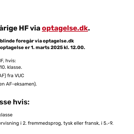
årige HF via
optagelse.dk
.
dblinde foregår via optagelse.dk
optagelse er 1. marts 2025 kl. 12.00.
F, hvis:
10. klasse.
F) fra VUC
en AF-eksamen).
sse hvis:
 klasse
sning i 2. fremmedsprog, tysk eller fransk, i 5.-9.