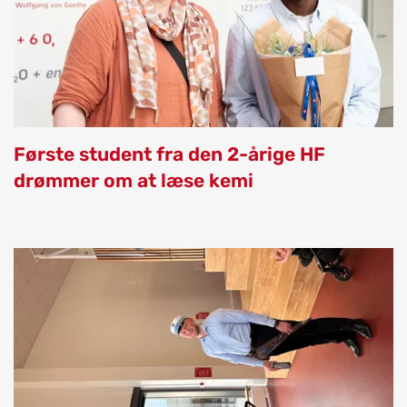
Første student fra den 2-årige HF
drømmer om at læse kemi