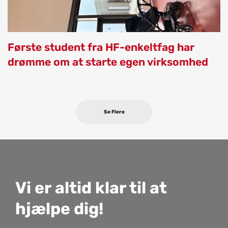
Første student fra HF-enkeltfag har
drømme om at starte egen virksomhed
Se Flere
Vi er altid klar til at
hjæl­pe dig!