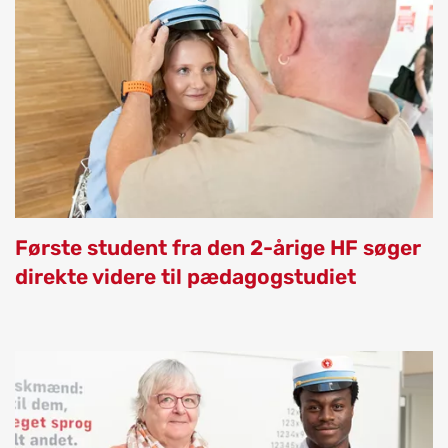
Første student fra den 2-årige HF søger
direkte videre til pædagogstudiet